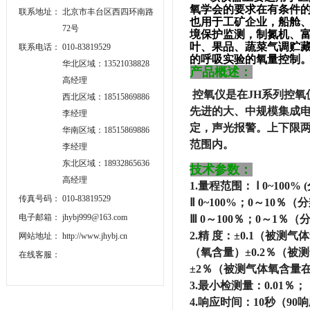
氧学会的要求在有条件的
联系地址：
北京市丰台区西四环南路
也用于工矿企业，船舱
72号
境保护监测，制氮机、
叶、果品、蔬菜气调贮
联系电话：
010-83819529
的呼吸实验的氧量控制
华北区域：13521038828
产品概述：
高经理
控氧仪是在JH系列控
西北区域：18515869886
先进的大、中规模集成电
李经理
定，声光报警。上下限
华南区域：18515869886
范围内。
李经理
东北区域：18932865636
技术参数：
高经理
1.量程范围： Ⅰ 0~100
传真号码：
010-83819529
Ⅱ 0~100%；0～10
电子邮箱：
jhybj999@163.com
Ⅲ 0～100％；0～1％
2.精 度：±0.1（被测
网站地址：
http://www.jhybj.cn
（氧含量）±0.2％（被
在线客服：
±2％（被测气体氧含量在
3.最小检测量：0.01％；
4.响应时间：10秒（90