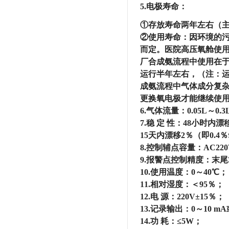
5.电极寿命：
①存放寿命两年左右（
②使用寿命：因环境的
而定。医院高压氧舱使
厂合成氨流程中使用在
运行半年左右，（注：
成氨流程中气体成分复
更换氧电极才能继续使
6.气体流量：0.05L～0.3
7.稳 定 性：48小时内漂
15天内漂移2％（即0.4
8.控制辅点容量：AC220
9.报警点控制精度：末尾
10.使用温度：0～40℃；
11.相对湿度：＜95％；
12.电 源：220V±15％；
13.记录输出：0～10 mA
14.功 耗：≤5W；