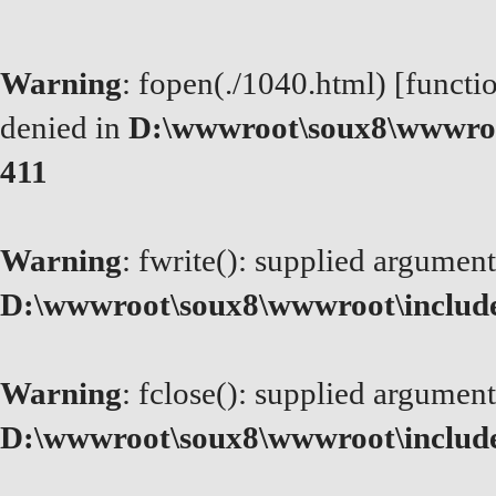
Warning
: fopen(./1040.html) [
functi
denied in
D:\wwwroot\soux8\wwwroo
411
Warning
: fwrite(): supplied argument
D:\wwwroot\soux8\wwwroot\includ
Warning
: fclose(): supplied argument
D:\wwwroot\soux8\wwwroot\includ